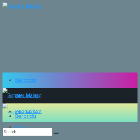
Beranda
Balaikota
Pendidikan
Beranda
Opini
Balaikota