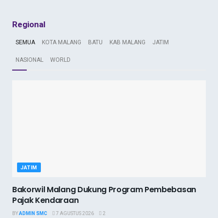
Regional
SEMUA
KOTA MALANG
BATU
KAB MALANG
JATIM
NASIONAL
WORLD
JATIM
Bakorwil Malang Dukung Program Pembebasan
Pajak Kendaraan
BY
ADMIN SMC
7 AGUSTUS 2026
2