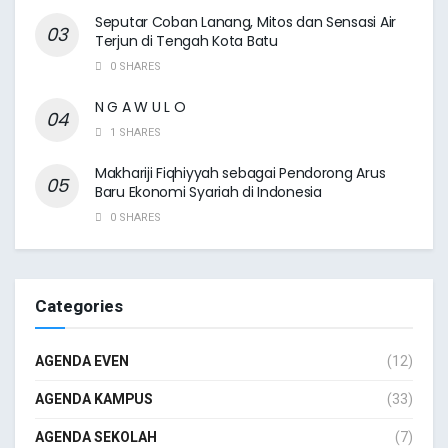
Seputar Coban Lanang, Mitos dan Sensasi Air
Terjun di Tengah Kota Batu
0 SHARES
N G A W U L O
1 SHARES
Makhariji Fiqhiyyah sebagai Pendorong Arus
Baru Ekonomi Syariah di Indonesia
0 SHARES
Categories
AGENDA EVEN
(12)
AGENDA KAMPUS
(33)
AGENDA SEKOLAH
(7)