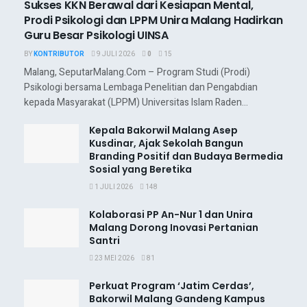
Sukses KKN Berawal dari Kesiapan Mental,
Prodi Psikologi dan LPPM Unira Malang Hadirkan
Guru Besar Psikologi UINSA
BY
KONTRIBUTOR
9 JULI 2026
0
15
Malang, SeputarMalang.Com – Program Studi (Prodi)
Psikologi bersama Lembaga Penelitian dan Pengabdian
kepada Masyarakat (LPPM) Universitas Islam Raden...
Kepala Bakorwil Malang Asep
Kusdinar, Ajak Sekolah Bangun
Branding Positif dan Budaya Bermedia
Sosial yang Beretika
1 JULI 2026
148
Kolaborasi PP An-Nur 1 dan Unira
Malang Dorong Inovasi Pertanian
Santri
23 MEI 2026
81
Perkuat Program ‘Jatim Cerdas’,
Bakorwil Malang Gandeng Kampus