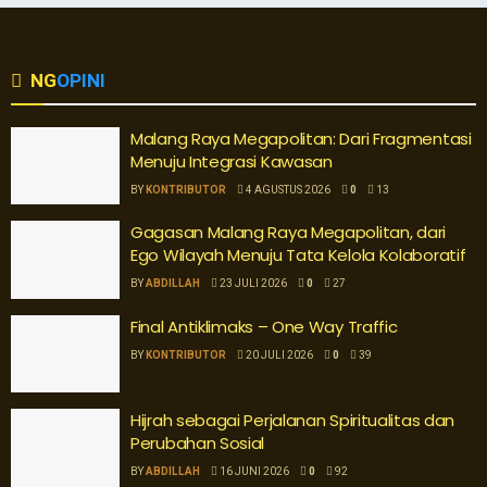
NG
OPINI
Malang Raya Megapolitan: Dari Fragmentasi
Menuju Integrasi Kawasan
BY
KONTRIBUTOR
4 AGUSTUS 2026
0
13
Gagasan Malang Raya Megapolitan, dari
Ego Wilayah Menuju Tata Kelola Kolaboratif
BY
ABDILLAH
23 JULI 2026
0
27
Final Antiklimaks – One Way Traffic
BY
KONTRIBUTOR
20 JULI 2026
0
39
Hijrah sebagai Perjalanan Spiritualitas dan
Perubahan Sosial
BY
ABDILLAH
16 JUNI 2026
0
92