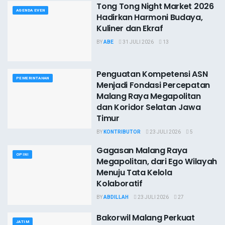
Tong Tong Night Market 2026
AGENDA EVEN
Hadirkan Harmoni Budaya,
Kuliner dan Ekraf
BY
ABE
31 JULI 2026
13
Penguatan Kompetensi ASN
PEMERINTAHAN
Menjadi Fondasi Percepatan
Malang Raya Megapolitan
dan Koridor Selatan Jawa
Timur
BY
KONTRIBUTOR
23 JULI 2026
5
Gagasan Malang Raya
OPINI
Megapolitan, dari Ego Wilayah
Menuju Tata Kelola
Kolaboratif
BY
ABDILLAH
23 JULI 2026
27
Bakorwil Malang Perkuat
JATIM