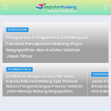
PEMERINTAHAN
Penguatan Kompetensi ASN Menjadi
Fondasi Percepatan Malang Raya
Megapolitan dan Koridor Selatan
Jawa Timur
PELAYANAN PUBLIK
PEMERINTAHA
Berdiskusi dengan Ketua PWI Jatim,
Kepala Bakorwil Malang Ajak Perkuat
Jamin Kep
Narasi Pengembangan Potensi Selatan
III Kawal
Jatim Menuju Malang Megapolitan
dan Kabup