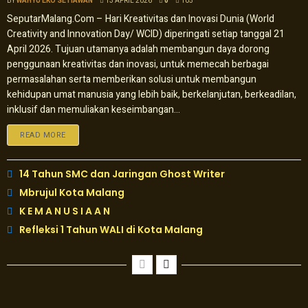
BY
WAHYU EKO SETIAWAN
13 APRIL 2026
0
105
SeputarMalang.Com – Hari Kreativitas dan Inovasi Dunia (World
Creativity and Innovation Day/ WCID) diperingati setiap tanggal 21
April 2026. Tujuan utamanya adalah membangun daya dorong
penggunaan kreativitas dan inovasi, untuk memecah berbagai
permasalahan serta memberikan solusi untuk membangun
kehidupan umat manusia yang lebih baik, berkelanjutan, berkeadilan,
inklusif dan memuliakan keseimbangan...
READ MORE
14 Tahun SMC dan Jaringan Ghost Writer
Mbrujul Kota Malang
K E M A N U S I A A N
Refleksi 1 Tahun WALI di Kota Malang