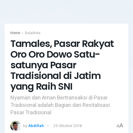
Home
Balaikota
Tamales, Pasar Rakyat
Oro Oro Dowo Satu-
satunya Pasar
Tradisional di Jatim
yang Raih SNI
Nyaman dan Aman Bertransaksi di Pasar
Tradisional adalah Bagian dari Revitalisasi
Pasar Tradisional
A
by
Abdillah
25 Oktober 2018
A