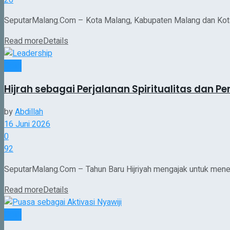
SeputarMalang.Com – Kota Malang, Kabupaten Malang dan Kota 
Read more
Details
Opini
Hijrah sebagai Perjalanan Spiritualitas dan P
by
Abdillah
16 Juni 2026
0
92
SeputarMalang.Com – Tahun Baru Hijriyah mengajak untuk meneng
Read more
Details
Opini