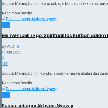
SeputarMalang.Com – Keris sebagai benda pusaka sarat makna fil
Read more
Details
Opini
Menyembelih Ego: Spiritualitas Kurban dalam 
by
Abdillah
6 Juni 2025
0
100
SeputarMalang.Com – Kondisi sosial kemasyarakatan dan zaman m
Read more
Details
Opini
Puasa sebagai Aktivasi Nyawiji