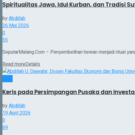
Spiritualitas Jawa, Idul Kurban, dan Tradisi Suf
by
Abdillah
26 Mei 2026
0
55
SeputarMalang.Com – Penyembelihan hewan menjadi ritual yang se
Read more
Details
Opini
Keris pada Persimpangan Pusaka dan Investa
by
Abdillah
19 April 2026
0
69