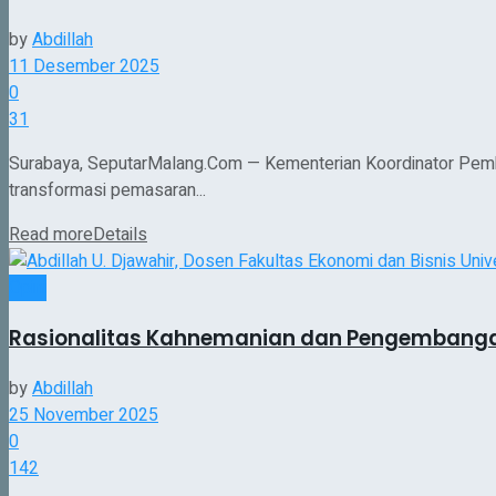
by
Abdillah
11 Desember 2025
0
31
Surabaya, SeputarMalang.Com — Kementerian Koordinator Pemb
transformasi pemasaran...
Read more
Details
Opini
Rasionalitas Kahnemanian dan Pengembangan
by
Abdillah
25 November 2025
0
142