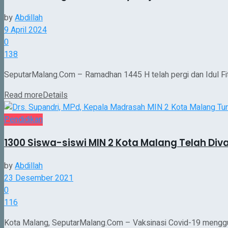
by
Abdillah
9 April 2024
0
138
SeputarMalang.Com – Ramadhan 1445 H telah pergi dan Idul Fitr
Read more
Details
Pendidikan
1300 Siswa-siswi MIN 2 Kota Malang Telah Di
by
Abdillah
23 Desember 2021
0
116
Kota Malang, SeputarMalang.Com – Vaksinasi Covid-19 menggun