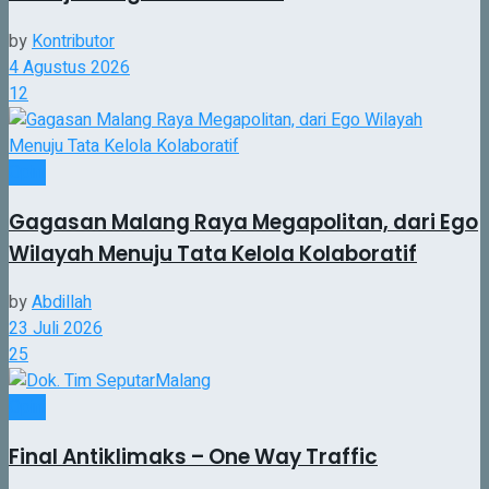
by
Kontributor
4 Agustus 2026
12
Opini
Gagasan Malang Raya Megapolitan, dari Ego
Wilayah Menuju Tata Kelola Kolaboratif
by
Abdillah
23 Juli 2026
25
Opini
Final Antiklimaks – One Way Traffic