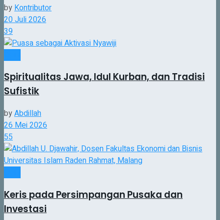
by
Kontributor
20 Juli 2026
39
Opini
Spiritualitas Jawa, Idul Kurban, dan Tradisi
Sufistik
by
Abdillah
26 Mei 2026
55
Opini
Keris pada Persimpangan Pusaka dan
Investasi