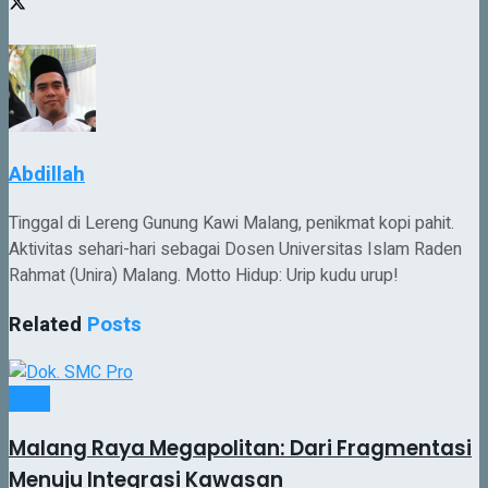
Abdillah
Tinggal di Lereng Gunung Kawi Malang, penikmat kopi pahit.
Aktivitas sehari-hari sebagai Dosen Universitas Islam Raden
Rahmat (Unira) Malang. Motto Hidup: Urip kudu urup!
Related
Posts
Jatim
Malang Raya Megapolitan: Dari Fragmentasi
Menuju Integrasi Kawasan