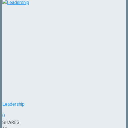
Leadership
0
SHARES