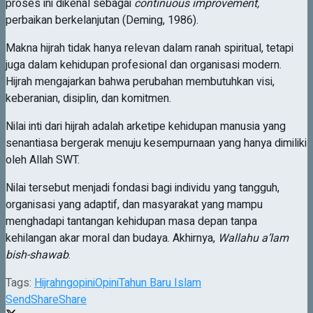
proses ini dikenal sebagai
continuous improvement
,
perbaikan berkelanjutan (Deming, 1986).
Makna hijrah tidak hanya relevan dalam ranah spiritual, tetapi
juga dalam kehidupan profesional dan organisasi modern.
Hijrah mengajarkan bahwa perubahan membutuhkan visi,
keberanian, disiplin, dan komitmen.
Nilai inti dari hijrah adalah arketipe kehidupan manusia yang
senantiasa bergerak menuju kesempurnaan yang hanya dimiliki
oleh Allah SWT.
Nilai tersebut menjadi fondasi bagi individu yang tangguh,
organisasi yang adaptif, dan masyarakat yang mampu
menghadapi tantangan kehidupan masa depan tanpa
kehilangan akar moral dan budaya. Akhirnya,
Wallahu a’lam
bish-shawab
.
Tags:
Hijrah
ngopini
Opini
Tahun Baru Islam
Send
Share
Share