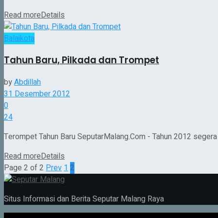
Read more
Details
Balaikota
Tahun Baru, Pilkada dan Trompet
by
Abdillah
31 Desember 2012
0
24
Terompet Tahun Baru SeputarMalang.Com - Tahun 2012 segera me
Read more
Details
Page 2 of 2
Prev
1
2
Situs Informasi dan Berita Seputar Malang Raya