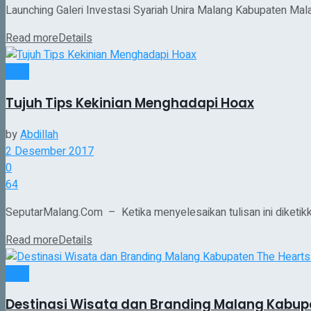
Launching Galeri Investasi Syariah Unira Malang Kabupaten Malan
Read more
Details
Opini
Tujuh Tips Kekinian Menghadapi Hoax
by
Abdillah
2 Desember 2017
0
64
SeputarMalang.Com – Ketika menyelesaikan tulisan ini diketikk
Read more
Details
Opini
Destinasi Wisata dan Branding Malang Kabupa