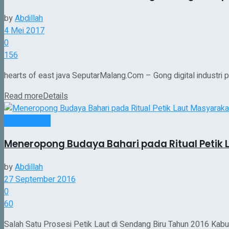
by
Abdillah
4 Mei 2017
0
156
hearts of east java SeputarMalang.Com – Gong digital industri p
Read more
Details
Objek Wisata
Meneropong Budaya Bahari pada Ritual Petik 
by
Abdillah
27 September 2016
0
60
Salah Satu Prosesi Petik Laut di Sendang Biru Tahun 2016 Kabu