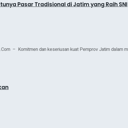
unya Pasar Tradisional di Jatim yang Raih SNI
g.Com – Komitmen dan keseriusan kuat Pemprov Jatim dalam me
ikan