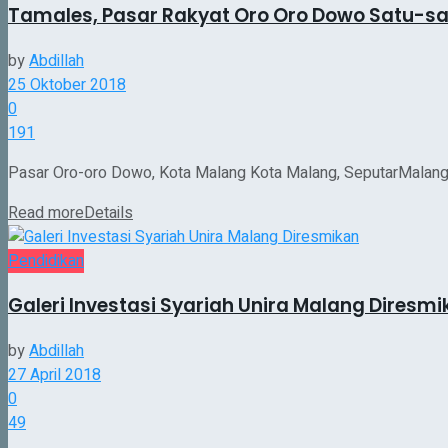
Tamales, Pasar Rakyat Oro Oro Dowo Satu-sat
by
Abdillah
25 Oktober 2018
0
191
Pasar Oro-oro Dowo, Kota Malang Kota Malang, SeputarMalan
Read more
Details
Pendidikan
Galeri Investasi Syariah Unira Malang Diresm
by
Abdillah
27 April 2018
0
49