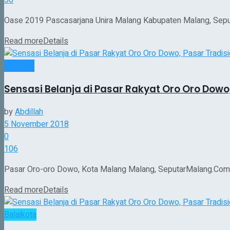
Oase 2019 Pascasarjana Unira Malang Kabupaten Malang, Seput
Read more
Details
Ekonomi
Sensasi Belanja di Pasar Rakyat Oro Oro Dow
by
Abdillah
5 November 2018
0
106
Pasar Oro-oro Dowo, Kota Malang Malang, SeputarMalang.Com – B
Read more
Details
Balaikota