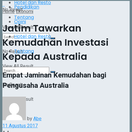
Hotel dan Resto
Pendidikan
No Result
Home
Ekonomi
Tentang
Opini
Jatim Tawarkan
View All Result
Hotel dan Resto
Kemudahan Investasi
Tentang
No Result
Kepada Australia
View All Result
Empat Jaminan Kemudahan bagi
Pengusaha Australia
No Result
View All Result
by
Abe
11 Agustus 2017