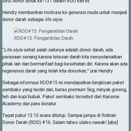
turut donor untuk ke-131 dalam RDD kali ini.
Hendry memberikan motivasi ke generasi muda untuk menjadi
donor darah sebagai
life style.
RDD#15: Pengambilan Darah
“
Life style
sehat salah satunya adalah donor darah, ada
perasaan senang karena tetesan darah kita menyelamatkan
pihak lain dan bermanfaat bagi kesehatan diri. Karena akan ada
regenerasi darah yang telah kita donorkan,” urai Hendry.
Sebagai informasi RDD#15 ini mendapatkan bingkisan paket
sembako yang terdiri dari, beras premium 5kg, minyak goreng,
teh dan kopi bubuk. Paket sembako tersebut dari Karisma
Academy dan para donatur.
Tepat pukul 13.15 acara ditutup. Sampai jumpa di Rutinan
Donor Darah (RDD) #16. Salam tahes ulales nawak! [abe]