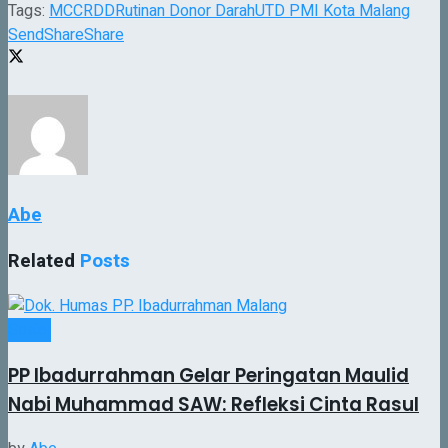
Tags:
MCC
RDD
Rutinan Donor Darah
UTD PMI Kota Malang
Send
Share
Share
Abe
Related
Posts
Sosial
PP Ibadurrahman Gelar Peringatan Maulid
Nabi Muhammad SAW: Refleksi Cinta Rasul