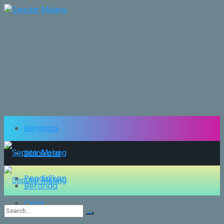
Beranda
Balaikota
Pendidikan
Beranda
Opini
Balaikota