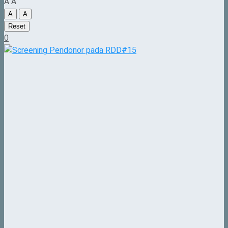
A
A
A
A
Reset
0