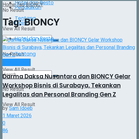
Hotel dan Resto
Home
Tag
BIONCY
Pendidikan
No Result
Tentang
Tag:
BIONCY
Opini
View All Result
Hotel dan Resto
Tentang
No Result
Agenda Even
View All Result
Darma Daksa Nusantara dan BIONCY Gelar
Workshop Bisnis di Surabaya, Tekankan
No Result
Legalitas dan Personal Branding Gen Z
View All Result
by
Sam Idoeb
1 Maret 2026
0
86