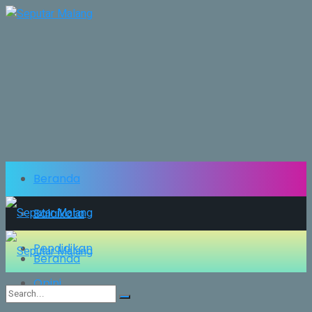
Beranda
Balaikota
Pendidikan
Beranda
Opini
Balaikota