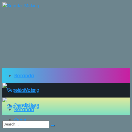
Beranda
Balaikota
Pendidikan
Beranda
Opini
Balaikota