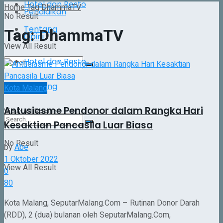
Hotel dan Resto
Home
Tag
DhammaTV
Pendidikan
No Result
Tentang
Tag:
DhammaTV
Opini
View All Result
Hotel dan Resto
Tentang
No Result
Kota Malang
Antusiasme Pendonor dalam Rangka Hari
View All Result
Kesaktian Pancasila Luar Biasa
No Result
by
Abe
1 Oktober 2022
View All Result
0
80
Kota Malang, SeputarMalang.Com – Rutinan Donor Darah
(RDD), 2 (dua) bulanan oleh SeputarMalang.Com,