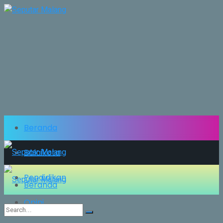
Beranda
Balaikota
Pendidikan
Beranda
Opini
Balaikota