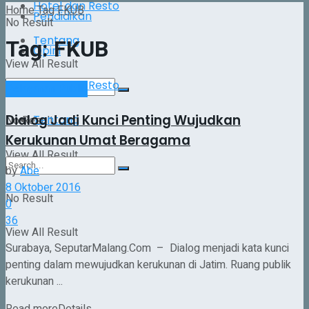
Hotel dan Resto
Home
Tag
FKUB
Pendidikan
No Result
Tentang
Tag:
FKUB
Opini
View All Result
Hotel dan Resto
Pelayanan Publik
Dialog Jadi Kunci Penting Wujudkan
Tentang
No Result
Kerukunan Umat Beragama
View All Result
by
Abe
8 Oktober 2016
No Result
0
36
View All Result
Surabaya, SeputarMalang.Com – Dialog menjadi kata kunci
penting dalam mewujudkan kerukunan di Jatim. Ruang publik
kerukunan ...