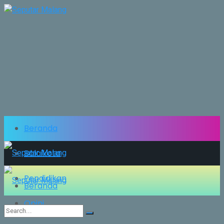
Beranda
Balaikota
Pendidikan
Beranda
Opini
Balaikota