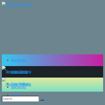
Beranda
Balaikota
Pendidikan
Beranda
Opini
Balaikota