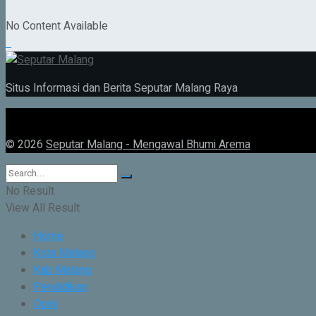
No Content Available
Situs Informasi dan Berita Seputar Malang Raya
© 2026
Seputar Malang - Mengawal Bhumi Arema
No Result
View All Result
Home
Kota Malang
Kab Malang
Pendidikan
Opini