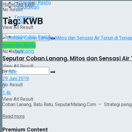
Hotel dan Resto
Home
Tag
KWB
Pendidikan
No Result
Tentang
Tag:
KWB
Opini
View All Result
Hotel dan Resto
Hotel dan Resto
Tentang
No Result
Seputar Coban Lanang, Mitos dan Sensasi Air 
View All Result
by
Abe
29 Juni 2019
No Result
0
1.4k
View All Result
Coban Lanang, Batu Batu, SeputarMalang.Com – Strategi pengem
Details
Read more
Premium Content