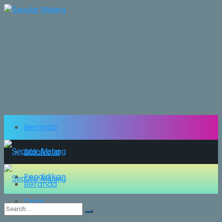
Beranda
Balaikota
Pendidikan
Beranda
Opini
Balaikota