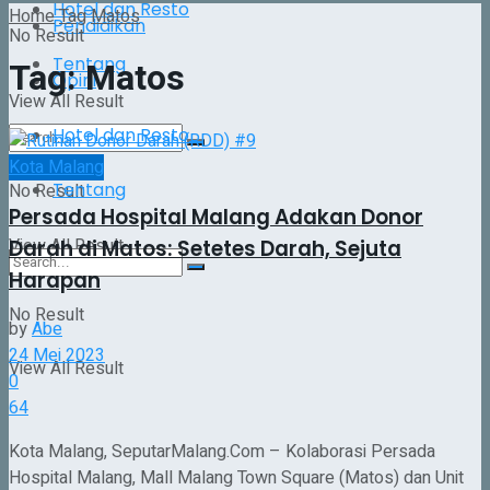
Hotel dan Resto
Home
Tag
Matos
Pendidikan
No Result
Tentang
Tag:
Matos
Opini
View All Result
Hotel dan Resto
Kota Malang
Tentang
No Result
Persada Hospital Malang Adakan Donor
View All Result
Darah di Matos: Setetes Darah, Sejuta
Harapan
No Result
by
Abe
24 Mei 2023
View All Result
0
64
Kota Malang, SeputarMalang.Com – Kolaborasi Persada
Hospital Malang, Mall Malang Town Square (Matos) dan Unit