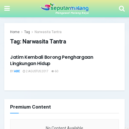
Home
Tag
Narwasita Tantra
Tag:
Narwasita Tantra
Jatim Kembali Borong Penghargaan
PELAYANAN PUBLIK
Lingkungan Hidup
BY
ABE
2 AGUSTUS 2017
60
Premium Content
No Content Available