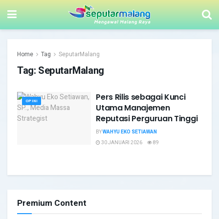
Home
Tag
SeputarMalang
Tag:
SeputarMalang
Pers Rilis sebagai Kunci
OPINI
Utama Manajemen
Reputasi Perguruan Tinggi
BY
WAHYU EKO SETIAWAN
30 JANUARI 2026
89
Premium Content