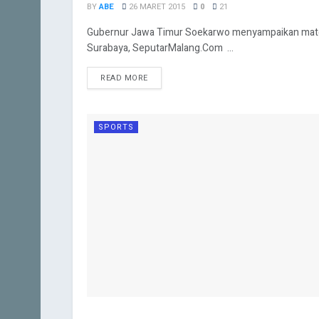
BY
ABE
26 MARET 2015
0
21
Gubernur Jawa Timur Soekarwo menyampaikan materi
Surabaya, SeputarMalang.Com ...
READ MORE
SPORTS