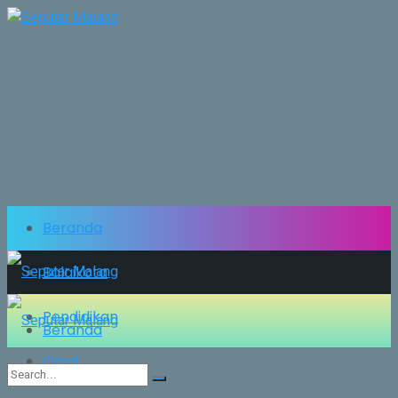
Beranda
Balaikota
Pendidikan
Beranda
Opini
Balaikota