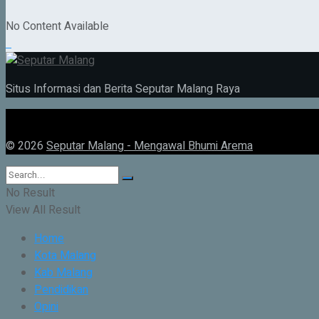
No Content Available
Situs Informasi dan Berita Seputar Malang Raya
© 2026
Seputar Malang - Mengawal Bhumi Arema
No Result
View All Result
Home
Kota Malang
Kab Malang
Pendidikan
Opini