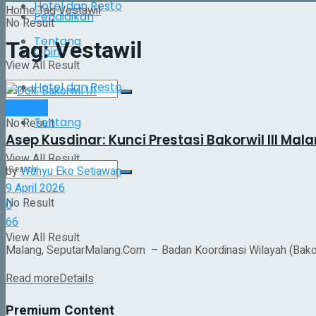
Hotel dan Resto
Home
Tag
Vestawil
Pendidikan
No Result
Tentang
Tag:
Vestawil
Opini
View All Result
Hotel dan Resto
Nasional
Tentang
No Result
Asep Kusdinar: Kunci Prestasi Bakorwil III Ma
View All Result
by
Wahyu Eko Setiawan
9 April 2026
No Result
0
66
View All Result
Malang, SeputarMalang.Com – Badan Koordinasi Wilayah (Bakorw
Read more
Details
Premium Content