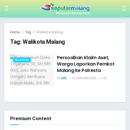
Home
Tag
Walikota Malang
Tag:
Walikota Malang
Persoalkan Klaim Aset,
BALAIKOTA
Warga Laporkan Pemkot
Malang ke Polresta
BY
ABE
20 JANUARI 2026
129
Premium Content