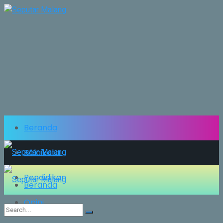
Beranda
Balaikota
Pendidikan
Beranda
Opini
Balaikota