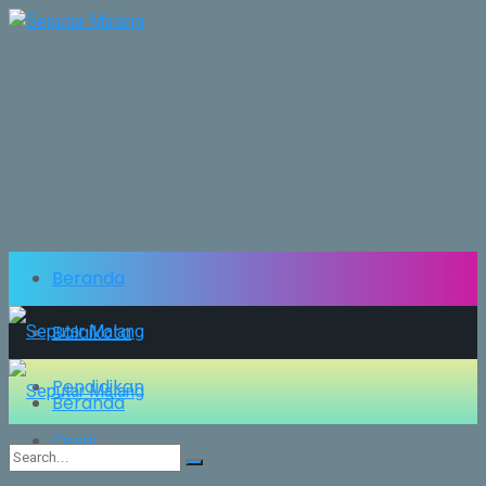
Beranda
Balaikota
Pendidikan
Beranda
Opini
Balaikota