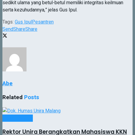
sedikit ulama yang betul-betul memiliki integritas keilmuan
serta kezuhudannya,” jelas Gus Ipul.
Tags:
Gus Ipul
Pesantren
Send
Share
Share
Abe
Related
Posts
Berita Kampus
Rektor Unira Berangkatkan Mahasiswa KKN