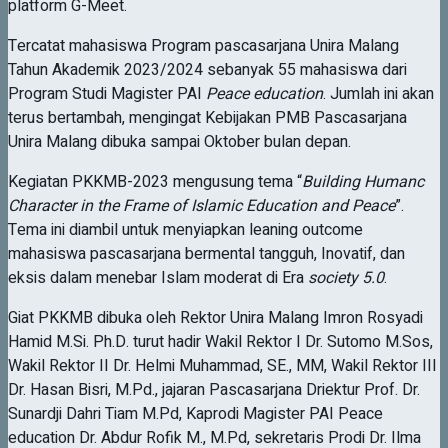
platform G-Meet.
Tercatat mahasiswa Program pascasarjana Unira Malang
Tahun Akademik 2023/2024 sebanyak 55 mahasiswa dari
Program Studi Magister PAI
Peace education
. Jumlah ini akan
terus bertambah, mengingat Kebijakan PMB Pascasarjana
Unira Malang dibuka sampai Oktober bulan depan.
Kegiatan PKKMB-2023 mengusung tema “
Building Humanc
Character in the Frame of Islamic Education and Peace
”.
Tema ini diambil untuk menyiapkan leaning outcome
mahasiswa pascasarjana bermental tangguh, Inovatif, dan
eksis dalam menebar Islam moderat di Era
society 5.0
.
Giat PKKMB dibuka oleh Rektor Unira Malang Imron Rosyadi
Hamid M.Si. Ph.D. turut hadir Wakil Rektor I Dr. Sutomo M.Sos,
Wakil Rektor II Dr. Helmi Muhammad, SE., MM, Wakil Rektor III
Dr. Hasan Bisri, M.Pd., jajaran Pascasarjana Driektur Prof. Dr.
Sunardji Dahri Tiam M.Pd, Kaprodi Magister PAI Peace
education Dr. Abdur Rofik M., M.Pd, sekretaris Prodi Dr. Ilma