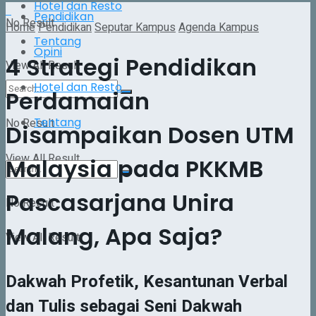
Hotel dan Resto
Pendidikan
No Result
Home
Pendidikan
Seputar Kampus
Agenda Kampus
Tentang
Opini
4 Strategi Pendidikan
View All Result
Hotel dan Resto
Perdamaian
Tentang
No Result
Disampaikan Dosen UTM
View All Result
Malaysia pada PKKMB
Pascasarjana Unira
No Result
Malang, Apa Saja?
View All Result
Dakwah Profetik, Kesantunan Verbal
dan Tulis sebagai Seni Dakwah