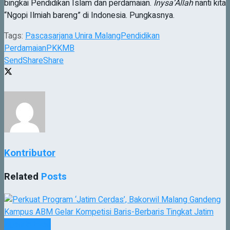
bingkai Pendidikan Islam dan perdamaian.
Inysa’Allah
nanti kita
“Ngopi Ilmiah bareng” di Indonesia. Pungkasnya.
Tags:
Pascasarjana Unira Malang
Pendidikan
Perdamaian
PKKMB
Send
Share
Share
Kontributor
Related
Posts
Agenda Even