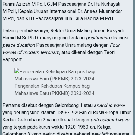
Fahmi Azizah M.Pd.I, GJM Pascasarjana Dr. Ifa Nurhayati
M.Pd.I, Kepala Urusan Internasional Dr. Arises Musnandar
M.Pd., dan KTU Pascasarjana Ilun Laila Habiba M.Pd.I.
Dalam pembukaannya, Rektor Unira Malang Imron Rosyadi
Hamid M.Si. Ph.D. menyinggung tentang
positioning
distingsi
peace ducation
Pascasarjana Unira malang dengan
Four
waves of modern terrorism
, atau dikenal dengan Teori
Rapoport.
Pengenalan Kehidupan Kampus bagi
Mahasiswa Baru (PKKMB) 2023-2024
Pertama disebut dengan Gelombang 1 atau
anarchic wave
yang berlangsung kisaran 1898-1920-an di Rusia-Eropa Timur.
Kedua, Gelombang 2 yang dikenal dengan
anti colonial wave
yang terjadi pada kurun waktu 1920-1960-an. Ketiga,
Gelombang 3 yang sering disebut sebagai
new left wave
atau