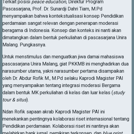
Terkait posisi
peace education
, Direktur Program
Pascasarjana, Prof. Dr. Sunardji Dahri Tiam, M.Pd
menyampaikan bahwa kontekstualisasi konsep Pendidikan
perdamaian sangat relevan dengan penerapan moderasi
beragama di Indonesia. Konsep dan konteks ini nanti akan
dimatangkan dalam bentuk perkuliahan di pascasarjana Unira
Malang. Pungkasnya.
Untuk menstimulus dan menguatkan jiwa damai mahasiswa
pascasarjana Unira Malang, giat PKKMB ini menghadirkan dua
narasumber utama, yakni narasumber pertama disampaikan
oleh Dr. Abdur Rofik M., M.Pd selaku Kaprodi Magister PAI
yang menyampaikan tentang integrasi moderasi Bergama
dalam bentuk MK perkuliahan di kelas dan luar kelas (
study
tour & situs
).
Ndan Rofik sapaan akrab Kaprodi Magister PAI ini
menekankan pentingnya kolaborasi riset internasional tentang
Pendidikan perdamaian. Kolaborasi riset ini nantinya akan
melahirkan bank jurnal, pemikiran terkonsep, dan
blue print