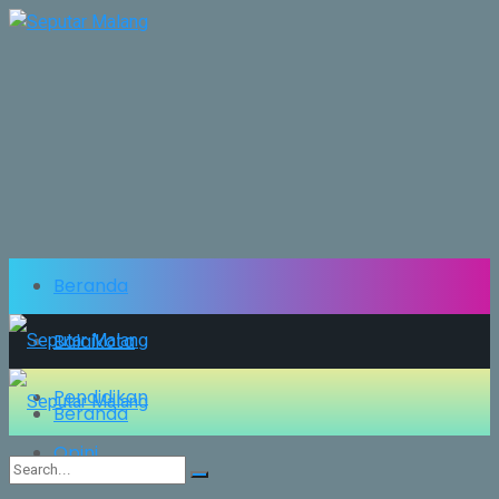
Beranda
Balaikota
Pendidikan
Beranda
Opini
Balaikota