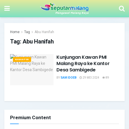
Home
Tag
Abu Hanifah
Tag:
Abu Hanifah
Kunjungan Kawan PMI
KAWAN PMI
Malang Raya ke Kantor
Desa Sambigede
BY
SAM IDOEB
29 MEI 2024
89
Premium Content