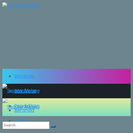
Beranda
Balaikota
Pendidikan
Beranda
Opini
Balaikota