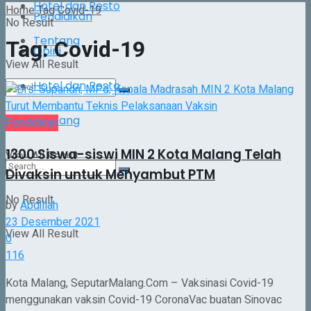
Hotel dan Resto
Home
Tag
Covid-19
Pendidikan
No Result
Tentang
Tag:
Covid-19
Opini
View All Result
Hotel dan Resto
Tentang
No Result
Pendidikan
1300 Siswa-siswi MIN 2 Kota Malang Telah
View All Result
Divaksin untuk Menyambut PTM
No Result
by
Abdillah
23 Desember 2021
View All Result
0
116
Kota Malang, SeputarMalang.Com – Vaksinasi Covid-19
menggunakan vaksin Covid-19 CoronaVac buatan Sinovac