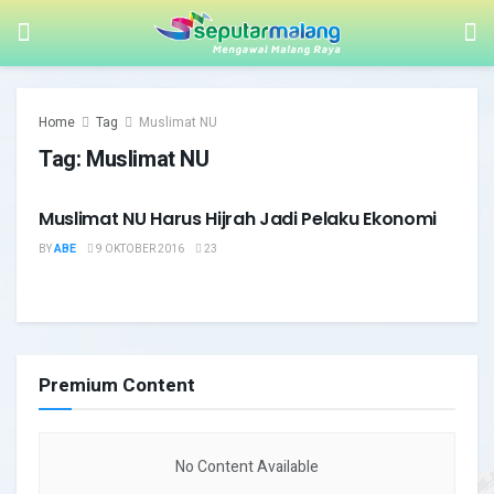
Home
Tag
Muslimat NU
Tag:
Muslimat NU
Muslimat NU Harus Hijrah Jadi Pelaku Ekonomi
PELAYANAN PUBLIK
BY
ABE
9 OKTOBER 2016
23
Premium Content
No Content Available