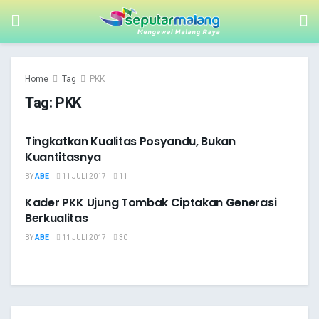
Home
Tag
PKK
Tag:
PKK
Tingkatkan Kualitas Posyandu, Bukan
PELAYANAN PUBLIK
Kuantitasnya
BY
ABE
11 JULI 2017
11
Kader PKK Ujung Tombak Ciptakan Generasi
PELAYANAN PUBLIK
Berkualitas
BY
ABE
11 JULI 2017
30