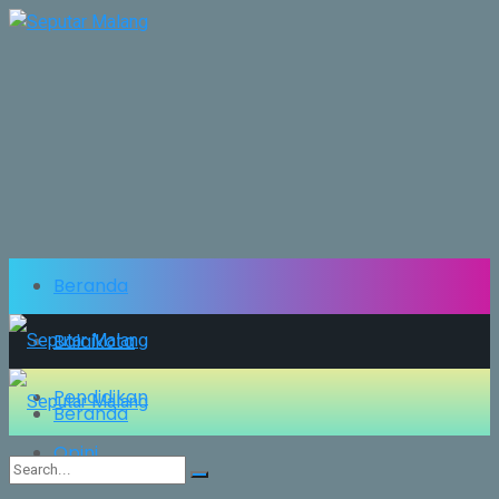
Beranda
Balaikota
Pendidikan
Beranda
Opini
Balaikota