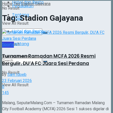
Hotel dan Resto
Home
Tag
Stadion Gajayana
Pendidikan
No Result
Tentang
Tag:
Stadion Gajayana
Opini
View All Result
Hotel dan Resto
Tentang
No Result
Sports
Turnamen Ramadan MCFA 2026 Resmi
View All Result
Bergulir, DU’A FC Juara Sesi Perdana
No Result
by
Sam Idoeb
23 Februari 2026
View All Result
0
145
Malang, SeputarMalang.Com – Turnamen Ramadan Malang
City Football Academy (MCFA) 2026 Sesi 1 sukses digelar di