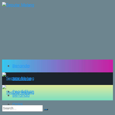
Beranda
Balaikota
Pendidikan
Beranda
Opini
Balaikota