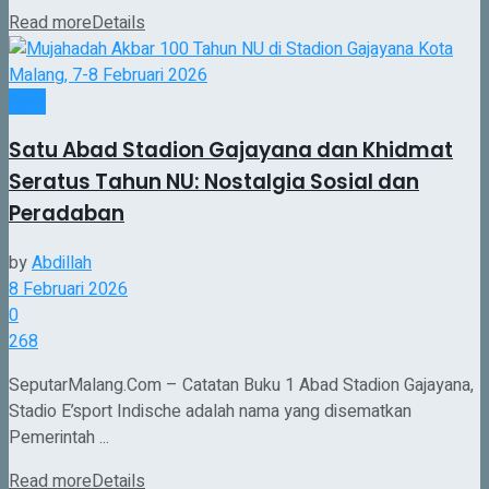
Read more
Details
Opini
Satu Abad Stadion Gajayana dan Khidmat
Seratus Tahun NU: Nostalgia Sosial dan
Peradaban
by
Abdillah
8 Februari 2026
0
268
SeputarMalang.Com – Catatan Buku 1 Abad Stadion Gajayana,
Stadio E’sport Indische adalah nama yang disematkan
Pemerintah ...
Read more
Details