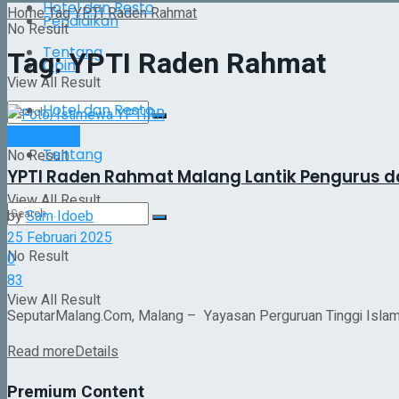
Hotel dan Resto
Home
Tag
YPTI Raden Rahmat
Pendidikan
No Result
Tentang
Tag:
YPTI Raden Rahmat
Opini
View All Result
Hotel dan Resto
Kab Malang
Tentang
No Result
YPTI Raden Rahmat Malang Lantik Pengurus 
View All Result
by
Sam Idoeb
25 Februari 2025
No Result
0
83
View All Result
SeputarMalang.Com, Malang – Yayasan Perguruan Tinggi Islam 
Read more
Details
Premium Content