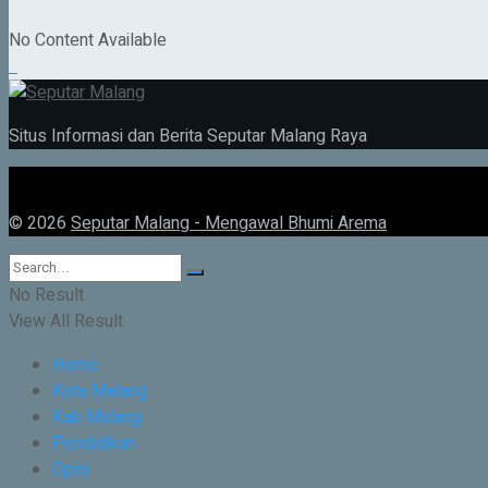
No Content Available
Situs Informasi dan Berita Seputar Malang Raya
© 2026
Seputar Malang - Mengawal Bhumi Arema
No Result
View All Result
Home
Kota Malang
Kab Malang
Pendidikan
Opini