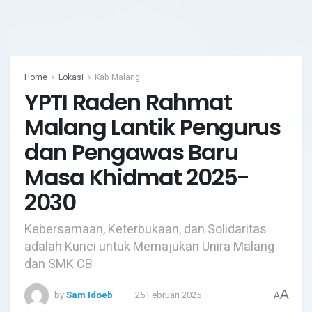
Home
Lokasi
Kab Malang
YPTI Raden Rahmat
Malang Lantik Pengurus
dan Pengawas Baru
Masa Khidmat 2025-
2030
Kebersamaan, Keterbukaan, dan Solidaritas
adalah Kunci untuk Memajukan Unira Malang
dan SMK CB
A
by
Sam Idoeb
25 Februari 2025
A