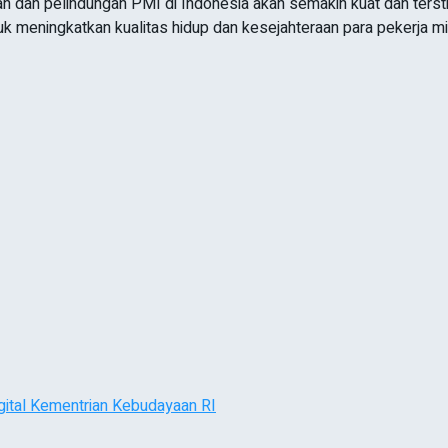
n dan pelindungan PMI di Indonesia akan semakin kuat dan terst
tuk meningkatkan kualitas hidup dan kesejahteraan para pekerja m