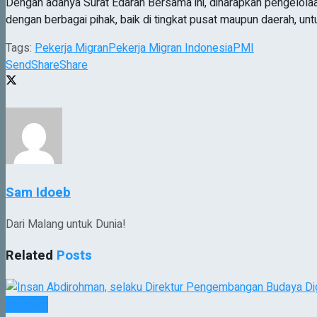
Dengan adanya Surat Edaran Bersama ini, diharapkan pengelolaa
dengan berbagai pihak, baik di tingkat pusat maupun daerah, un
Tags:
Pekerja Migran
Pekerja Migran Indonesia
PMI
Send
Share
Share
Sam Idoeb
Dari Malang untuk Dunia!
Related
Posts
Nasional