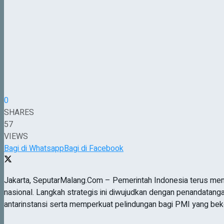
0
SHARES
57
VIEWS
Bagi di Whatsapp
Bagi di Facebook
Jakarta, SeputarMalang.Com – Pemerintah Indonesia terus memp
nasional. Langkah strategis ini diwujudkan dengan penandatang
antarinstansi serta memperkuat pelindungan bagi PMI yang beker