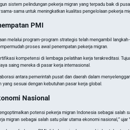
n sistem pelindungan pekerja migran yang terpadu baik di pusat
rsama-sama untuk meningkatkan kualitas pengelolaan pekerja mi
enempatan PMI
aan melalui program-program strategis telah mengambil langkah-
mempermudah proses awal penempatan pekerja migran.
sertifikasi kompetensi di lembaga pelatihan kerja terakreditasi. T
a saing mereka di pasar kerja internasional.
aborasi antara pemerintah pusat dan daerah dalam menyelenggar
n yang sesuai dengan kebutuhan pasar kerja global.
konomi Nasional
engoptimalkan potensi pekerja migran Indonesia sebagai salah sa
a migran sebagai salah satu pilar utama ekonomi nasional,” ujar Y