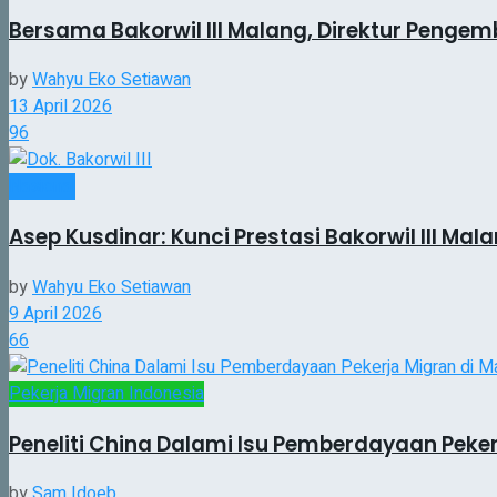
Bersama Bakorwil III Malang, Direktur Penge
by
Wahyu Eko Setiawan
13 April 2026
96
Nasional
Asep Kusdinar: Kunci Prestasi Bakorwil III Ma
by
Wahyu Eko Setiawan
9 April 2026
66
Pekerja Migran Indonesia
Peneliti China Dalami Isu Pemberdayaan Peke
by
Sam Idoeb