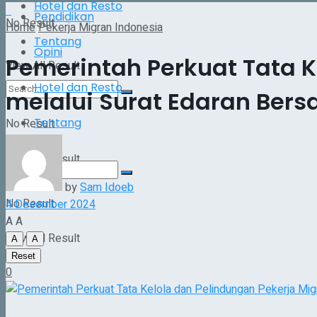
Hotel dan Resto
Pendidikan
No Result
Home
Pekerja Migran Indonesia
Tentang
Opini
Pemerintah Perkuat Tata K
View All Result
Hotel dan Resto
melalui Surat Edaran Ber
Tentang
No Result
View All Result
by
Sam Idoeb
No Result
4 Desember 2024
A
A
View All Result
A
A
Reset
0