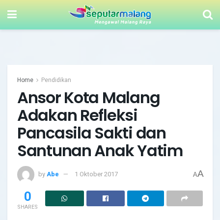
Home
Pendidikan
Ansor Kota Malang
Adakan Refleksi
Pancasila Sakti dan
Santunan Anak Yatim
A
by
Abe
1 Oktober 2017
A
0
SHARES