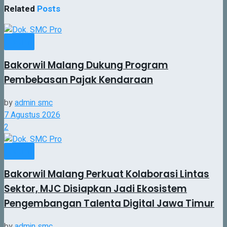
Related
Posts
Jatim
Bakorwil Malang Dukung Program
Pembebasan Pajak Kendaraan
by
admin smc
7 Agustus 2026
2
Jatim
Bakorwil Malang Perkuat Kolaborasi Lintas
Sektor, MJC Disiapkan Jadi Ekosistem
Pengembangan Talenta Digital Jawa Timur
by
admin smc