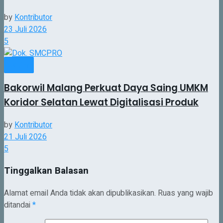
by
Kontributor
23 Juli 2026
5
Jatim
Bakorwil Malang Perkuat Daya Saing UMKM
Koridor Selatan Lewat Digitalisasi Produk
by
Kontributor
21 Juli 2026
5
Tinggalkan Balasan
Alamat email Anda tidak akan dipublikasikan.
Ruas yang wajib
ditandai
*