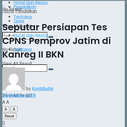
Hotel dan Resto
Pendidikan
No Result
Home
Pendidikan
Tentang
Opini
Seputar Persiapan Tes
View All Result
Hotel dan Resto
CPNS Pemprov Jatim di
No Result
Tentang
Kanreg II BKN
View All Result
No Result
by
Kontributor
24 Oktober 2018
View All Result
A
A
A
A
Reset
0