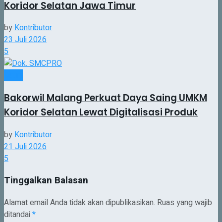
Koridor Selatan Jawa Timur
by
Kontributor
23 Juli 2026
5
Jatim
Bakorwil Malang Perkuat Daya Saing UMKM
Koridor Selatan Lewat Digitalisasi Produk
by
Kontributor
21 Juli 2026
5
Tinggalkan Balasan
Alamat email Anda tidak akan dipublikasikan.
Ruas yang wajib
ditandai
*