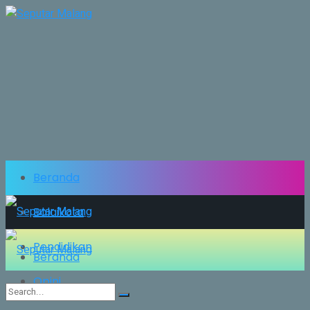
Beranda
Balaikota
Pendidikan
Beranda
Opini
Balaikota