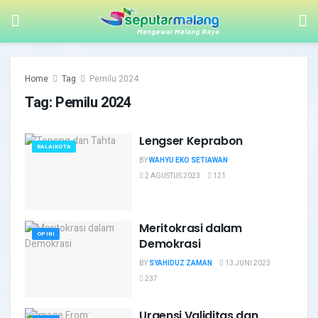
Home
Tag
Pemilu 2024
Tag:
Pemilu 2024
Lengser Keprabon
BALAIKOTA
BY
WAHYU EKO SETIAWAN
2 AGUSTUS 2023
121
Meritokrasi dalam
OPINI
Demokrasi
BY
SYAHIDUZ ZAMAN
13 JUNI 2023
237
Urgensi Validitas dan