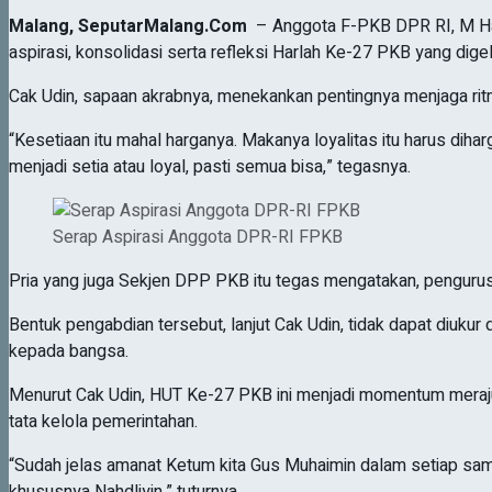
Malang, SeputarMalang.Com
– Anggota F-PKB DPR RI, M Has
aspirasi, konsolidasi serta refleksi Harlah Ke-27 PKB yang dige
Cak Udin, sapaan akrabnya, menekankan pentingnya menjaga ritm
“Kesetiaan itu mahal harganya. Makanya loyalitas itu harus diha
menjadi setia atau loyal, pasti semua bisa,” tegasnya.
Serap Aspirasi Anggota DPR-RI FPKB
Pria yang juga Sekjen DPP PKB itu tegas mengatakan, pengurus
Bentuk pengabdian tersebut, lanjut Cak Udin, tidak dapat diuku
kepada bangsa.
Menurut Cak Udin, HUT Ke-27 PKB ini menjadi momentum merajut
tata kelola pemerintahan.
“Sudah jelas amanat Ketum kita Gus Muhaimin dalam setiap sam
khususnya Nahdliyin,” tuturnya.