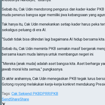
Sebab itu, Cak Udin mendorong pengurus dan kader-kader PKB mu
muda penerus bangsa agar memiliki jiwa kebangsaan yang agun
Tak hanya itu, Cak Udin menekankan setiap kader harus peka terh
sekaligus peluang di era AI.
“Sudah tidak bisa dihindari lagi bagaimana AI hidup bersama kita. 
Sebab itu, Cak Udin meminta PKB semakin masif bergerak meng
bersama kaum muda lainnya untuk membangun negeri ini.
“Mereka (anak muda) adalah aset bangsa kita. Aset berharga ya
jawab moral kita semua,” pungkasnya.
Di akhir arahannya, Cak Udin menegaskan PKB tegak lurus be
Gotong royong melakukan kerja-kerja konkret mendukung Presid
Tags:
Cak Sekjend PKB
DPRRI
PKB
Send
Share
Share