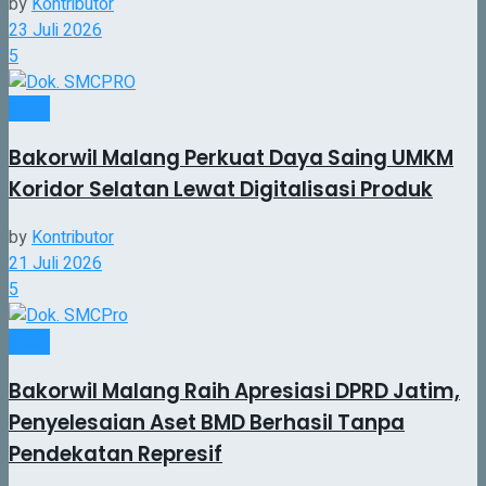
by
Kontributor
23 Juli 2026
5
Jatim
Bakorwil Malang Perkuat Daya Saing UMKM
Koridor Selatan Lewat Digitalisasi Produk
by
Kontributor
21 Juli 2026
5
Jatim
Bakorwil Malang Raih Apresiasi DPRD Jatim,
Penyelesaian Aset BMD Berhasil Tanpa
Pendekatan Represif