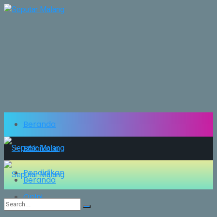
Beranda
Balaikota
Pendidikan
Beranda
Opini
Balaikota