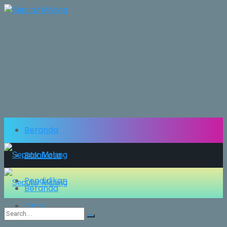
Beranda
Balaikota
Pendidikan
Beranda
Opini
Balaikota