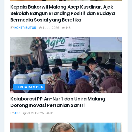
Kepala Bakorwil Malang Asep Kusdinar, Ajak
Sekolah Bangun Branding Positif dan Budaya
Bermedia Sosial yang Beretika
BY
KONTRIBUTOR
1 JULI 2026
148
BERITA KAMPUS
Kolaborasi PP An-Nur 1 dan Unira Malang
Dorong Inovasi Pertanian Santri
BY
ABE
23 MEI 2026
81