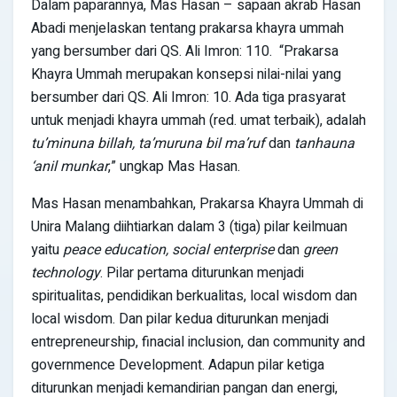
Dalam paparannya, Mas Hasan – sapaan akrab Hasan
Abadi menjelaskan tentang prakarsa khayra ummah
yang bersumber dari QS. Ali Imron: 110. “Prakarsa
Khayra Ummah merupakan konsepsi nilai-nilai yang
bersumber dari QS. Ali Imron: 10. Ada tiga prasyarat
untuk menjadi khayra ummah (red. umat terbaik), adalah
tu’minuna billah, ta’muruna bil ma’ruf
dan
tanhauna
‘anil munkar
,” ungkap Mas Hasan.
Mas Hasan menambahkan, Prakarsa Khayra Ummah di
Unira Malang diihtiarkan dalam 3 (tiga) pilar keilmuan
yaitu
peace education, social enterprise
dan
green
technology
. Pilar pertama diturunkan menjadi
spiritualitas, pendidikan berkualitas, local wisdom dan
local wisdom. Dan pilar kedua diturunkan menjadi
entrepreneurship, finacial inclusion, dan community and
governmence Development. Adapun pilar ketiga
diturunkan menjadi kemandirian pangan dan energi,