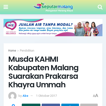
Home
Pendidikan
Musda KAHMI
Kabupaten Malang
Suarakan Prakarsa
Khayra Ummah
A
by
Abe
1 Oktober 2017
A