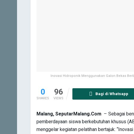
Inovasi Hidroponik Menggunakan Galon Bekas Berb
0
96
Bagi di Whatsapp
SHARES
VIEWS
Malang, SeputarMalang.Com
– Sebagai bent
pemberdayaan siswa berkebutuhan khusus (ABK
menggelar kegiatan pelatihan bertajuk: “Inov