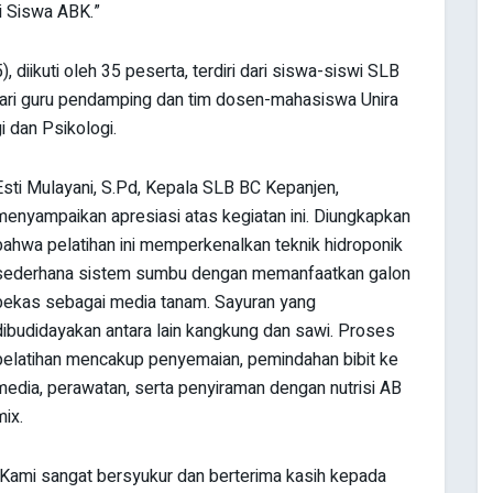
 Siswa ABK.”
diikuti oleh 35 peserta, terdiri dari siswa-siswi SLB
dari guru pendamping dan tim dosen-mahasiswa Unira
 dan Psikologi.
Esti Mulayani, S.Pd, Kepala SLB BC Kepanjen,
menyampaikan apresiasi atas kegiatan ini. Diungkapkan
bahwa pelatihan ini memperkenalkan teknik hidroponik
sederhana sistem sumbu dengan memanfaatkan galon
bekas sebagai media tanam. Sayuran yang
dibudidayakan antara lain kangkung dan sawi. Proses
pelatihan mencakup penyemaian, pemindahan bibit ke
media, perawatan, serta penyiraman dengan nutrisi AB
mix.
“Kami sangat bersyukur dan berterima kasih kepada