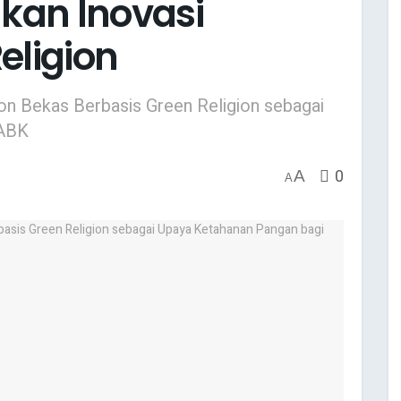
kan Inovasi
eligion
n Bekas Berbasis Green Religion sebagai
 ABK
0
A
A