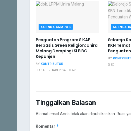
AGENDA KAMPUS
AGENDA 
Penguatan Program SIKAP
Selorejo 
Berbasis Green Religion: Unira
KKN Temati
Malang Dampingi SLB BC
Penguatan
Kepanjen
BY
KONTRIBU
BY
KONTRIBUTOR
50
10 FEBRUARI 2026
62
Tinggalkan Balasan
Alamat email Anda tidak akan dipublikasikan.
Ruas ya
Komentar
*