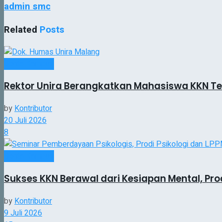
admin smc
Related
Posts
Berita Kampus
Rektor Unira Berangkatkan Mahasiswa KKN Te
by
Kontributor
20 Juli 2026
8
Berita Kampus
Sukses KKN Berawal dari Kesiapan Mental, Pro
by
Kontributor
9 Juli 2026