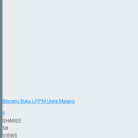
Bincang Buku LPPM Unira Malang
0
SHARES
58
VIEWS