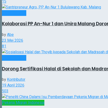
15
Berita Kampus
Kolaborasi PP An-Nur 1 dan Unira Malang Doron
by
Abe
23 Mei 2026
81
Berita Kampus
Dorong Sertifikasi Halal di Sekolah dan Madr
by
Kontributor
19 April 2026
503
Pekerja Migran Indonesia