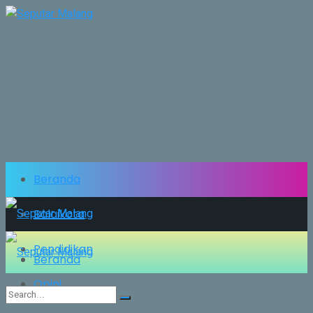
Beranda
Balaikota
Pendidikan
Beranda
Opini
Balaikota