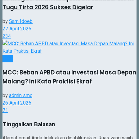
Tugu Tirta 2026 Sukses Digelar
by
Sam Idoeb
27 April 2026
234
MCC
MCC: Beban APBD atau Investasi Masa Depan
Malang? Ini Kata Praktisi Ekraf
by
admin smc
26 April 2026
71
Tinggalkan Balasan
Alamat email Anda tidak akan dipublikasikan.
Ruas yang wajib