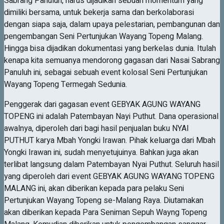
Sabrang Panuluh, harus dijadikan sebuah momentum yang
dimiliki bersama, untuk bekerja sama dan berkolaborasi
dengan siapa saja, dalam upaya pelestarian, pembangunan dan
pengembangan Seni Pertunjukan Wayang Topeng Malang.
Hingga bisa dijadikan dokumentasi yang berkelas dunia. Itulah
kenapa kita semuanya mendorong gagasan dari Nasai Sabrang
Panuluh ini, sebagai sebuah event kolosal Seni Pertunjukan
Wayang Topeng Termegah Sedunia.
Penggerak dari gagasan event GEBYAK AGUNG WAYANG
TOPENG ini adalah Patembayan Nayi Puthut. Dana operasional
awalnya, diperoleh dari bagi hasil penjualan buku NYAI
PUTHUT karya Mbah Yongki Irawan. Pihak keluarga dari Mbah
Yongki Irawan ini, sudah menyetujuinya. Bahkan juga akan
terlibat langsung dalam Patembayan Nyai Puthut. Seluruh hasil
yang diperoleh dari event GEBYAK AGUNG WAYANG TOPENG
MALANG ini, akan diberikan kepada para pelaku Seni
Pertunjukan Wayang Topeng se-Malang Raya. Diutamakan
akan diberikan kepada Para Seniman Sepuh Wayng Topeng