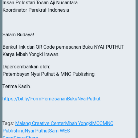
Insan Pelestari Tosan Aji Nusantara
Koordinator Parekraf Indonesia
Salam Budaya!
Berikut link dan QR Code pemesanan Buku NYAI PUTHUT
Karya Mbah Yongki Irawan.
Dipersembahkan oleh:
Patembayan Nyai Puthut & MNC Publishing.
Terima Kasih.
https://bit.ly/FormPemesananBukuNyaiPuthut
Tags:
Malang Creative Center
Mbah Yongki
MCC
MNC
Publishing
Nyai Puthut
Sam WES