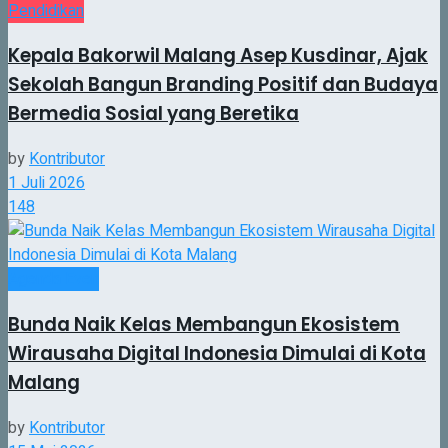
Pendidikan
Kepala Bakorwil Malang Asep Kusdinar, Ajak
Sekolah Bangun Branding Positif dan Budaya
Bermedia Sosial yang Beretika
by
Kontributor
1 Juli 2026
148
Agenda Even
Bunda Naik Kelas Membangun Ekosistem
Wirausaha Digital Indonesia Dimulai di Kota
Malang
by
Kontributor