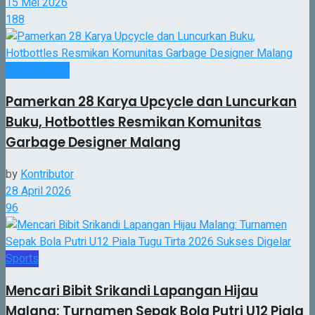
15 Mei 2026
188
Agenda Even
Pamerkan 28 Karya Upcycle dan Luncurkan
Buku, Hotbottles Resmikan Komunitas
Garbage Designer Malang
by
Kontributor
28 April 2026
96
Sports
Mencari Bibit Srikandi Lapangan Hijau
Malang: Turnamen Sepak Bola Putri U12 Piala