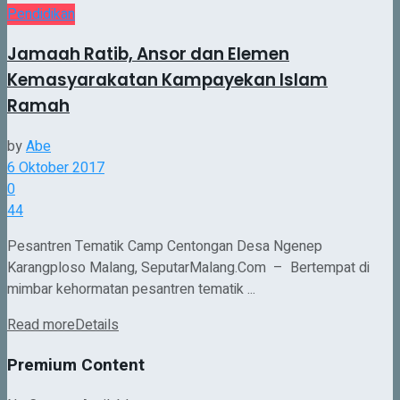
Pendidikan
Jamaah Ratib, Ansor dan Elemen
Kemasyarakatan Kampayekan Islam
Ramah
by
Abe
6 Oktober 2017
0
44
Pesantren Tematik Camp Centongan Desa Ngenep
Karangploso Malang, SeputarMalang.Com – Bertempat di
mimbar kehormatan pesantren tematik ...
Read more
Details
Premium Content