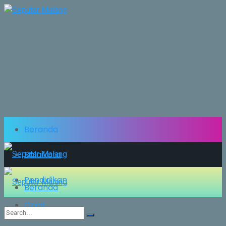
Beranda
Balaikota
Pendidikan
Beranda
Opini
Balaikota