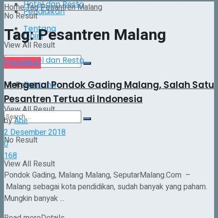
Hotel dan Resto
Home
Tag
Pesantren Malang
Pendidikan
No Result
Tentang
Tag:
Pesantren Malang
Opini
View All Result
Hotel dan Resto
Pendidikan
Mengenal Pondok Gading Malang, Salah Satu
Tentang
No Result
Pesantren Tertua di Indonesia
View All Result
by
Abe
2 Desember 2018
No Result
0
168
View All Result
Pondok Gading, Malang Malang, SeputarMalang.Com –
Malang sebagai kota pendidikan, sudah banyak yang paham.
Mungkin banyak ...