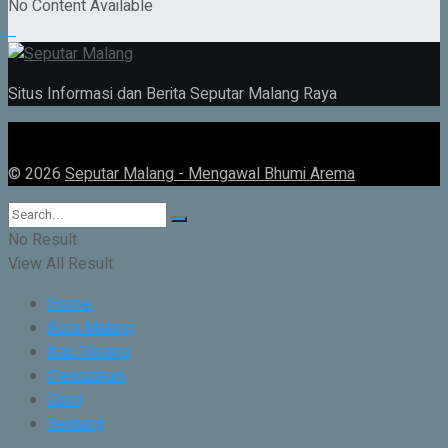
No Content Available
Situs Informasi dan Berita Seputar Malang Raya
© 2026
Seputar Malang - Mengawal Bhumi Arema
No Result
View All Result
Home
Kota Malang
Kab Malang
Pendidikan
Opini
Tentang