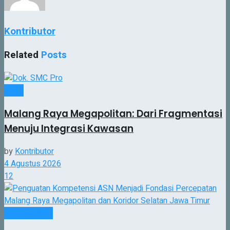
Kontributor
Related
Posts
Jatim
Malang Raya Megapolitan: Dari Fragmentasi
Menuju Integrasi Kawasan
by
Kontributor
4 Agustus 2026
12
Pemerintahan