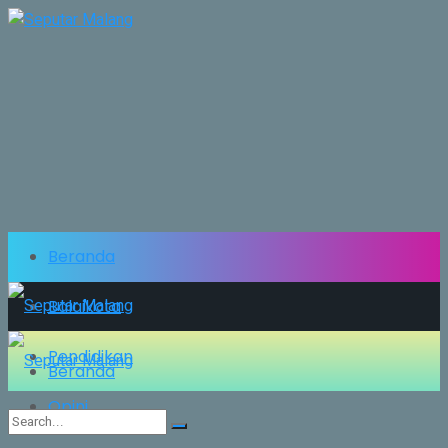
Beranda
Balaikota
Pendidikan
Beranda
Opini
Balaikota