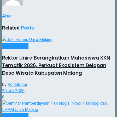
Abe
Related
Posts
Berita Kampus
Rektor Unira Berangkatkan Mahasiswa KKN
Tematik 2026, Perkuat Ekosistem Delapan
Desa Wisata Kabupaten Malang
by
Kontributor
20 Juli 2026
8
Berita Kampus