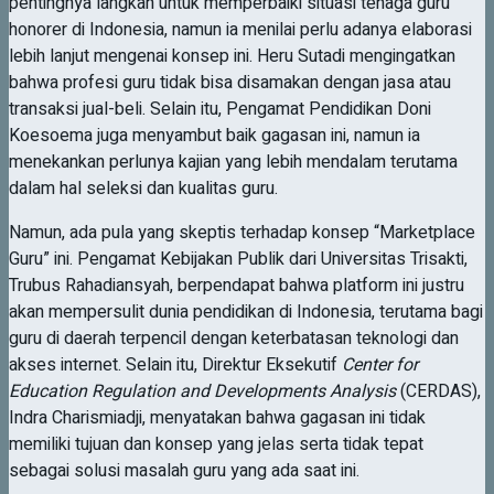
pentingnya langkah untuk memperbaiki situasi tenaga guru
honorer di Indonesia, namun ia menilai perlu adanya elaborasi
lebih lanjut mengenai konsep ini. Heru Sutadi mengingatkan
bahwa profesi guru tidak bisa disamakan dengan jasa atau
transaksi jual-beli. Selain itu, Pengamat Pendidikan Doni
Koesoema juga menyambut baik gagasan ini, namun ia
menekankan perlunya kajian yang lebih mendalam terutama
dalam hal seleksi dan kualitas guru.
Namun, ada pula yang skeptis terhadap konsep “Marketplace
Guru” ini. Pengamat Kebijakan Publik dari Universitas Trisakti,
Trubus Rahadiansyah, berpendapat bahwa platform ini justru
akan mempersulit dunia pendidikan di Indonesia, terutama bagi
guru di daerah terpencil dengan keterbatasan teknologi dan
akses internet. Selain itu, Direktur Eksekutif
Center for
Education Regulation and Developments Analysis
(CERDAS),
Indra Charismiadji, menyatakan bahwa gagasan ini tidak
memiliki tujuan dan konsep yang jelas serta tidak tepat
sebagai solusi masalah guru yang ada saat ini.