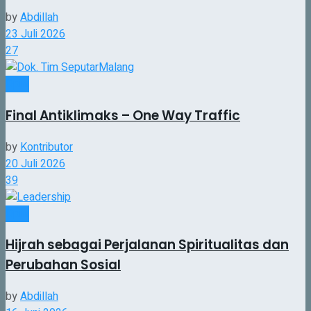
by
Abdillah
23 Juli 2026
27
Opini
Final Antiklimaks – One Way Traffic
by
Kontributor
20 Juli 2026
39
Opini
Hijrah sebagai Perjalanan Spiritualitas dan
Perubahan Sosial
by
Abdillah