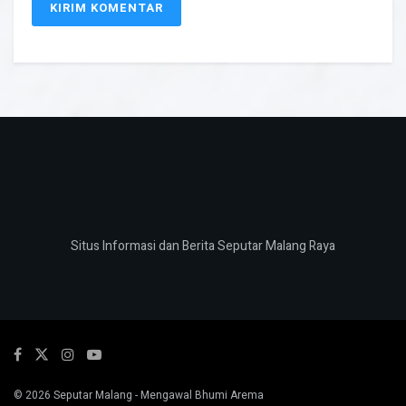
Situs Informasi dan Berita Seputar Malang Raya
© 2026
Seputar Malang - Mengawal Bhumi Arema