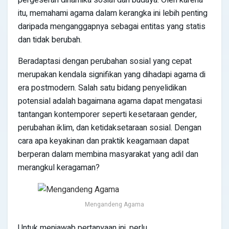
pergeseran dinamika sosial dan budaya. Oleh karena
itu, memahami agama dalam kerangka ini lebih penting
daripada menganggapnya sebagai entitas yang statis
dan tidak berubah.
Beradaptasi dengan perubahan sosial yang cepat
merupakan kendala signifikan yang dihadapi agama di
era postmodern. Salah satu bidang penyelidikan
potensial adalah bagaimana agama dapat mengatasi
tantangan kontemporer seperti kesetaraan gender,
perubahan iklim, dan ketidaksetaraan sosial. Dengan
cara apa keyakinan dan praktik keagamaan dapat
berperan dalam membina masyarakat yang adil dan
merangkul keragaman?
Mengandeng Agama
Untuk menjawab pertanyaan ini, perlu