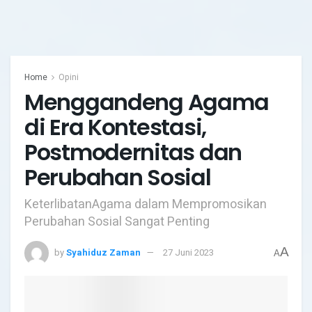
Home
Opini
Menggandeng Agama
di Era Kontestasi,
Postmodernitas dan
Perubahan Sosial
KeterlibatanAgama dalam Mempromosikan
Perubahan Sosial Sangat Penting
A
by
Syahiduz Zaman
27 Juni 2023
A