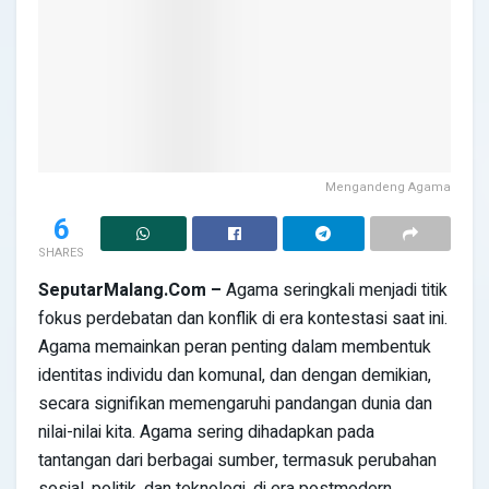
Mengandeng Agama
6
SHARES
SeputarMalang.Com –
Agama seringkali menjadi titik
fokus perdebatan dan konflik di era kontestasi saat ini.
Agama memainkan peran penting dalam membentuk
identitas individu dan komunal, dan dengan demikian,
secara signifikan memengaruhi pandangan dunia dan
nilai-nilai kita. Agama sering dihadapkan pada
tantangan dari berbagai sumber, termasuk perubahan