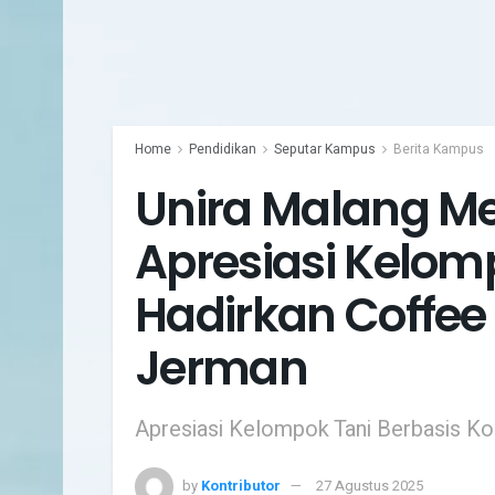
Home
Pendidikan
Seputar Kampus
Berita Kampus
Unira Malang M
Apresiasi Kelomp
Hadirkan Coffee 
Jerman
Apresiasi Kelompok Tani Berbasis Kop
by
Kontributor
27 Agustus 2025