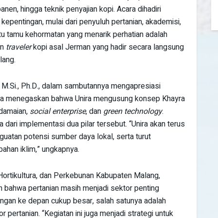
nen, hingga teknik penyajian kopi. Acara dihadiri
epentingan, mulai dari penyuluh pertanian, akademisi,
atu tamu kehormatan yang menarik perhatian adalah
an
traveler
kopi asal Jerman yang hadir secara langsung
lang.
 M.Si., Ph.D., dalam sambutannya mengapresiasi
a. Ia menegaskan bahwa Unira mengusung konsep Khayra
rdamaian,
social enterprise
, dan
green technology
.
 dari implementasi dua pilar tersebut. “Unira akan terus
atan potensi sumber daya lokal, serta turut
ahan iklim,” ungkapnya.
Hortikultura, dan Perkebunan Kabupaten Malang,
n bahwa pertanian masih menjadi sektor penting
angan ke depan cukup besar, salah satunya adalah
pertanian. “Kegiatan ini juga menjadi strategi untuk