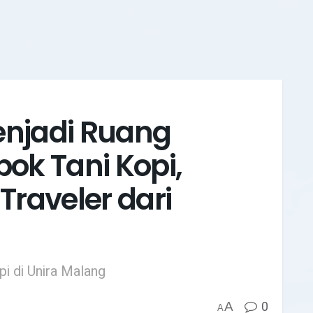
enjadi Ruang
ok Tani Kopi,
Traveler dari
i di Unira Malang
0
A
A