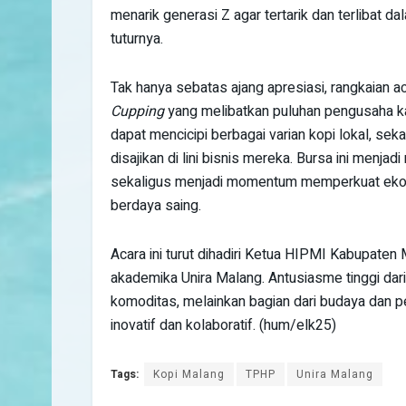
menarik generasi Z agar tertarik dan terlibat d
tuturnya.
Tak hanya sebatas ajang apresiasi, rangkaian 
Cupping
yang melibatkan puluhan pengusaha kaf
dapat mencicipi berbagai varian kopi lokal, sek
disajikan di lini bisnis mereka. Bursa ini menjadi
sekaligus menjadi momentum memperkuat ekos
berdaya saing.
Acara ini turut dihadiri Ketua HIPMI Kabupaten M
akademika Unira Malang. Antusiasme tinggi dar
komoditas, melainkan bagian dari budaya dan p
inovatif dan kolaboratif. (hum/elk25)
Tags:
Kopi Malang
TPHP
Unira Malang