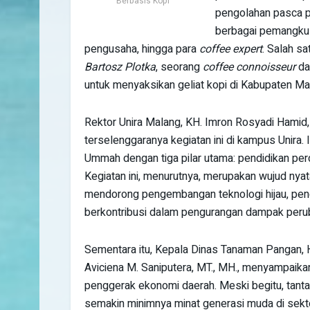
Berbasis Kopi
pengolahan pasca pa
berbagai pemangku k
pengusaha, hingga para
coffee expert
. Salah s
Bartosz Plotka
, seorang
coffee connoisseur
d
untuk menyaksikan geliat kopi di Kabupaten Ma
Rektor Unira Malang, KH. Imron Rosyadi Hamid,
terselenggaranya kegiatan ini di kampus Unir
Ummah dengan tiga pilar utama: pendidikan pe
Kegiatan ini, menurutnya, merupakan wujud nyata
mendorong pengembangan teknologi hijau, pengu
berkontribusi dalam pengurangan dampak perub
Sementara itu, Kepala Dinas Tanaman Pangan, 
Aviciena M. Saniputera, MT., MH., menyampaika
penggerak ekonomi daerah. Meski begitu, tant
semakin minimnya minat generasi muda di sektor 