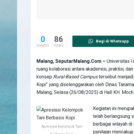
0
86
Bagi di Whatsapp
SHARES
VIEWS
Malang, SeputarMalang.Com –
Universitas 
ruang kolaborasi antara akademisi, praktisi, da
konsep
Rural-Based Campus
tersebut menjadi
Kopi” yang diselenggarakan oleh Dinas Tanama
Malang, Selasa (26/08/2025) di Hall KH. Moch.
Kegiatan ini merupa
telah berlangsung s
berbagai wilayah di
Apresiasi Kelompok Tani
penilaian mencakup